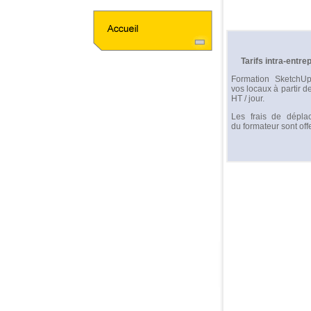
Tarifs intra-entre
Formation SketchU
vos locaux à partir d
HT / jour.
Les frais de dépla
du formateur sont offe