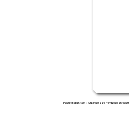
Poleformation.com : Organisme de Formation enregistr
Formation SketchUp à Toulon, formation sketchup toulon, stage sketchup pro to