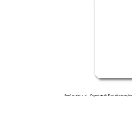
Poleformation.com : Organisme de Formation enregistr
Formation powerpoint amiens, formation powerpoint amiens, stage powerpoint amiens, formation powerpoint amiens, formation powerpoint amiens, formation powerpoint amiens, formation powerpoint dans la Somme. Formation Powerpoint amiens, for