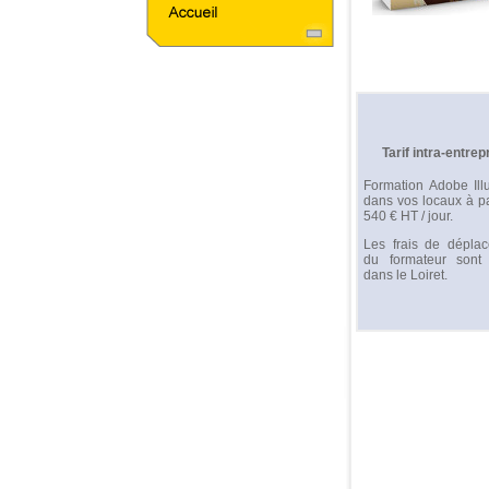
Tarif intra-entrep
Formation Adobe Illu
dans vos locaux à pa
540 € HT / jour.
Les frais de dépla
du formateur sont o
dans le Loiret.