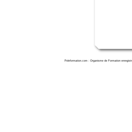
Poleformation.com : Organisme de Formation enregistr
Formation illustrator orleans, formation illustrator orleans, formation illustrator à orleans, formation adobe illustrator orleans, formation illustrator perfectionnement orleans, format